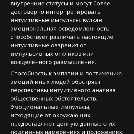
внутренние статусы и могут более
достоверно интерпретировать
интуитивные импульсы. вулкан
эмоциональная осведомленность
способствует различать настоящие
интуитивные озарения от
импульсивных откликов или
вожделенного размышления.
Способность к эмпатии и постижению
эмоций иных людей обостряет
перспективы интуитивного анализа
общественных обстоятельств.
Эмоциональные импульсы,
исходящие от окружающих,
предоставляют ценную данные о их
подлинных намерениях и положениях,