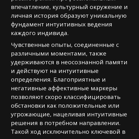
впечатление, культурный окружение и
личная история образуют уникальную
фундамент интуитивных ведения
каждого индивида.
Чувственные опыты, соединенные с
различными моментами, также
удерживаются в неосознанной памяти
и действуют на интуитивные
определения. Благоприятные и
негативные аффективные маркеры
позволяют скоро классифицировать
обстановки как положительные или
угрожающие, нацеливая интуитивные
решения в потребном направлении.
Такой ход исключительно ключевой в