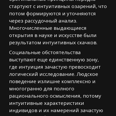
стартуют с интуитивных озарений, что
потом формируются и уточняются
через рассудочный анализ.
Многочисленные выдающиеся
открытия в науке и искусстве были
результатом интуитивных скачков.
Социальные обстоятельства
выступают еще единственную зону,
где интуиция зачастую превосходит
логический исследование. Людское
поведение излишне комплексно и
многогранно для полного
рационального осмысления, потому
интуитивные характеристики
индивидов и их намерений зачастую