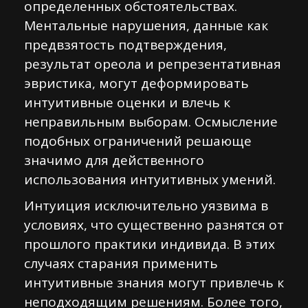
определенных обстоятельствах.
Ментальные нарушения, данные как
предвзятость подтверждения,
результат ореола и репрезентативная
эвристика, могут деформировать
интуитивные оценки и влечь к
неправильным выборам. Осмысление
подобных ограничений решающе
значимо для действенного
использования интуитивных умений.
Интуиция исключительно уязвима в
условиях, что существенно разнятся от
прошлого практики индивида. В этих
случаях старания применить
интуитивные знания могут привлечь к
неподходящим решениям. Более того,