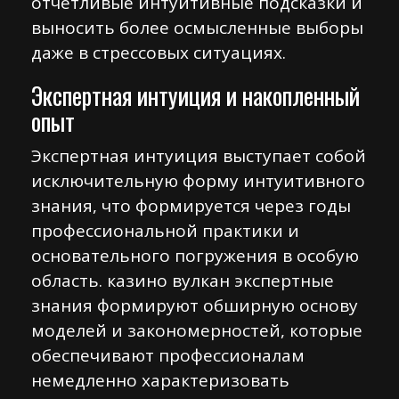
отчетливые интуитивные подсказки и
выносить более осмысленные выборы
даже в стрессовых ситуациях.
Экспертная интуиция и накопленный
опыт
Экспертная интуиция выступает собой
исключительную форму интуитивного
знания, что формируется через годы
профессиональной практики и
основательного погружения в особую
область. казино вулкан экспертные
знания формируют обширную основу
моделей и закономерностей, которые
обеспечивают профессионалам
немедленно характеризовать