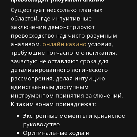
Существует несколько главных
областей, где интуитивные
заключения демонстрируют
превосходство над чисто разумным
анализом.
онлайн казино
условия,
требующие тотчасного откликания,
зачастую не оставляют срока для
детализированного логического
рассмотрения, делая интуицию
единственным доступным
инструментом принятия заключений.
К таким зонам принадлежат:
Экстренные моменты и кризисное
руководство
Оригинальные ходы и