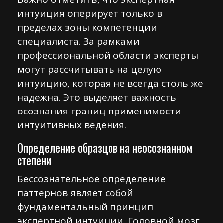
интуиция оперирует только в
пределах зоны компетенции
специалиста. За рамками
профессиональной области эксперты
могут рассчитывать на целую
интуицию, которая не всегда столь же
надежна. Это выделяет важность
осознания границ применимости
интуитивных ведения.
Определение образцов на неосознанном
степени
Бессознательное определение
паттернов являет собой
фундаментальный принцип
экспертной интуиции. Головной мозг