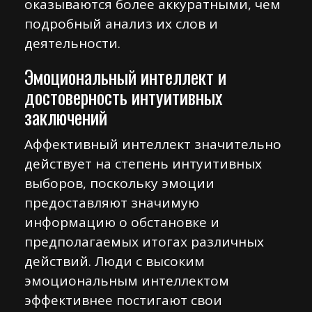
оказываются более аккуратными, чем
подробный анализ их слов и
деятельности.
Эмоциональный интеллект и
достоверность интуитивных
заключений
Аффективный интеллект значительно
действует на степень интуитивных
выборов, поскольку эмоции
предоставляют значимую
информацию о обстановке и
предполагаемых итогах различных
действий. Люди с высоким
эмоциональным интеллектом
эффективнее постигают свои