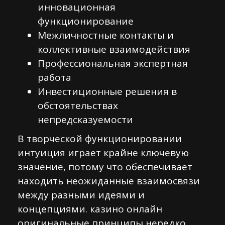
инновационная
функционирование
Межличностные контакты и
коллективные взаимодействия
Профессиональная экспертная
работа
Инвестиционные решения в
обстоятельствах
непредсказуемости
В творческой функционировании
интуиция играет крайне ключевую
значение, потому что обеспечивает
находить неожиданные взаимосвязи
между разными идеями и
концепциями. казино онлайн
оригинальные принципы нередко