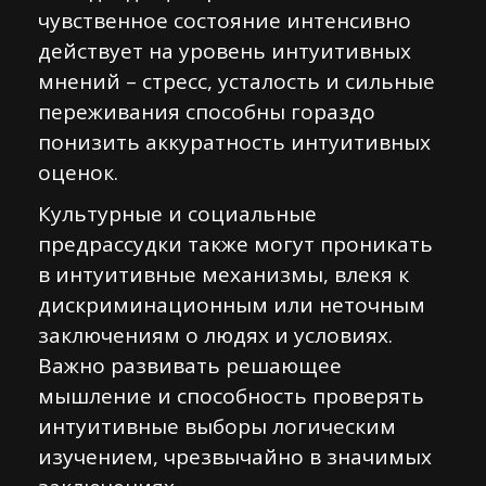
чувственное состояние интенсивно
действует на уровень интуитивных
мнений – стресс, усталость и сильные
переживания способны гораздо
понизить аккуратность интуитивных
оценок.
Культурные и социальные
предрассудки также могут проникать
в интуитивные механизмы, влекя к
дискриминационным или неточным
заключениям о людях и условиях.
Важно развивать решающее
мышление и способность проверять
интуитивные выборы логическим
изучением, чрезвычайно в значимых