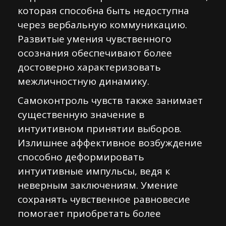
которая способна быть недоступна
через вербальную коммуникацию.
Развитые умения чувственного
осознания обеспечивают более
достоверно характеризовать
межличностную динамику.
Самоконтроль чувств также занимает
существенную значение в
интуитивном принятии выборов.
Излишнее аффективное возбуждение
способно деформировать
интуитивные импульсы, ведя к
неверным заключениям. Умение
сохранять чувственное равновесие
помогает приобретать более