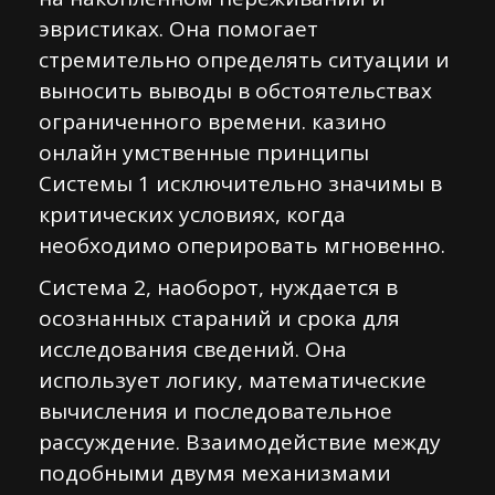
эвристиках. Она помогает
стремительно определять ситуации и
выносить выводы в обстоятельствах
ограниченного времени. казино
онлайн умственные принципы
Системы 1 исключительно значимы в
критических условиях, когда
необходимо оперировать мгновенно.
Система 2, наоборот, нуждается в
осознанных стараний и срока для
исследования сведений. Она
использует логику, математические
вычисления и последовательное
рассуждение. Взаимодействие между
подобными двумя механизмами