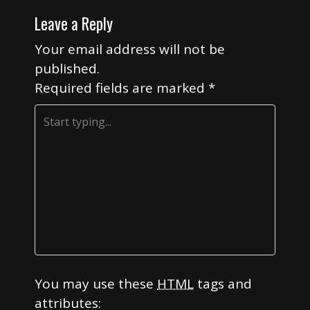
n
Leave a Reply
a
v
Your email address will not be
i
published.
Required fields are marked
*
g
a
t
i
o
n
You may use these
HTML
tags and
attributes: