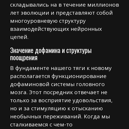
складывались на в течение миллионов
лет эволюции и представляют собой
многоуровневую структуру
взаимодействующих нейронных
цепей.
Значение дофамина и структуры
поощрения
В фундаменте нашего тяги к новому
располагается функционирование
дофаминовой системы головного
мозга. Этот посредник отвечает не
только за восприятие удовольствия,
но и за стимуляцию к отысканию
необычных переживаний. Когда мы
сталкиваемся с чем-то