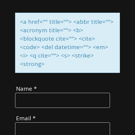
<a href="" title=""> <abbr title="">
<acronym title=""> <b>
<blockquote cite=""> <cite>
<code> <del datetime=""> <em>
<i> <q cite=""> <s> <strike>
<strong>
Name
*
Email
*