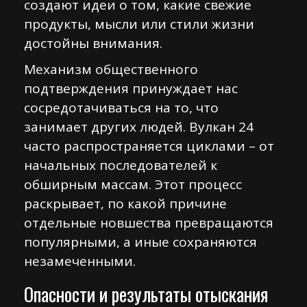
создают идеи о том, какие свежие
продукты, мысли или стили жизни
достойны внимания.
Механизм общественного
подтверждения принуждает нас
сосредотачиваться на то, что
занимает других людей. Вулкан 24
часто распространяется циклами – от
начальных последователей к
обширным массам. Этот процесс
раскрывает, по какой причине
отдельные новшества превращаются
популярными, а иные сохраняются
незамеченными.
Опасности и результаты отыскания