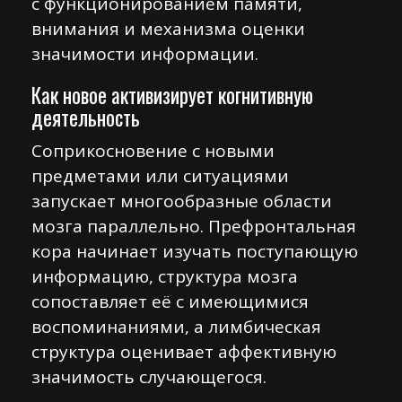
с функционированием памяти,
внимания и механизма оценки
значимости информации.
Как новое активизирует когнитивную
деятельность
Соприкосновение с новыми
предметами или ситуациями
запускает многообразные области
мозга параллельно. Префронтальная
кора начинает изучать поступающую
информацию, структура мозга
сопоставляет её с имеющимися
воспоминаниями, а лимбическая
структура оценивает аффективную
значимость случающегося.