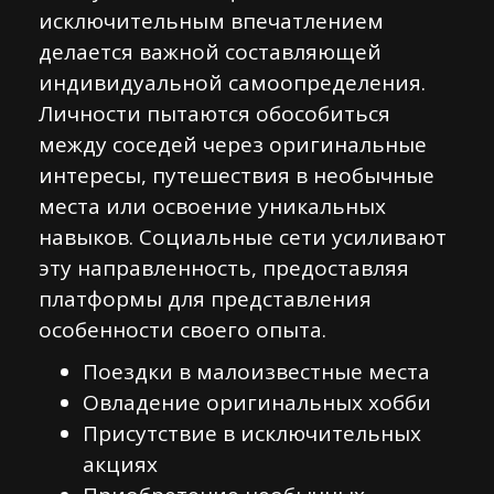
исключительным впечатлением
делается важной составляющей
индивидуальной самоопределения.
Личности пытаются обособиться
между соседей через оригинальные
интересы, путешествия в необычные
места или освоение уникальных
навыков. Социальные сети усиливают
эту направленность, предоставляя
платформы для представления
особенности своего опыта.
Поездки в малоизвестные места
Овладение оригинальных хобби
Присутствие в исключительных
акциях