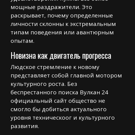
мощные раздражители. Это
раскрывает, почему определенные
личности склонны к экстремальным
типам поведения или авантюрным
опытам.
Новизна как двигатель прогресса
Людское стремление к новому
представляет собой главной мотором
культурного роста. Без
беспрестанного поиска Вулкан 24
официальный сайт общество не
смогло бы добиться актуального
уровня техническоог и культурного
развития.