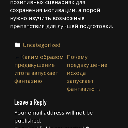
позитивных сценариях для
сохранения мотивации, а порой
нужно изучить возможные
препятствия для лучшей подготовки.
Uncategorized
P
←
Каким образом
Почему
o
предвкушение
предвкушение
s
итога запускает
исхода
t
фантазию
запускает
n
фантазию
→
a
Leave a Reply
v
i
Your email address will not be
published.
g