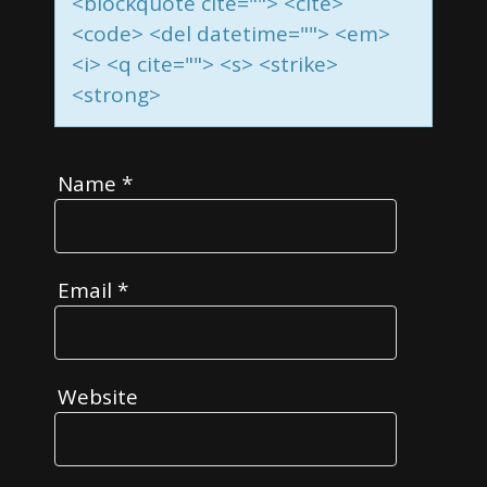
<blockquote cite=""> <cite>
<code> <del datetime=""> <em>
<i> <q cite=""> <s> <strike>
<strong>
Name
*
Email
*
Website