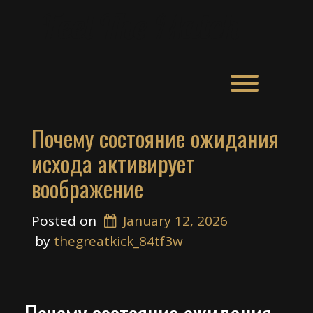
Skip
Feel The Match
to
content
Toggle men
Почему состояние ожидания
исхода активирует
воображение
Posted on
January 12, 2026
 by 
thegreatkick_84tf3w