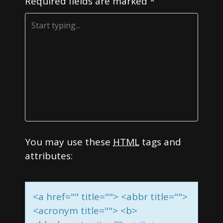
Required fields are marked
*
a
t
i
o
n
You may use these
HTML
tags and
attributes:
<a href="" title=""> <abbr title="">
<acronym title=""> <b>