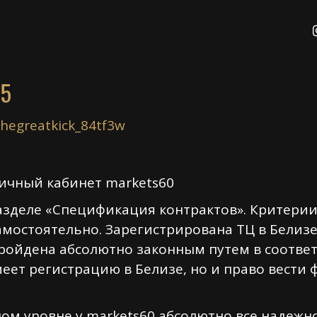
 5
thegreatkick_84tf3w
ичный кабинет markets60
азделе «Спецификация контрактов». Критери
амостоятельно. Зарегистрирована ТЦ в Белизе
ройдена абсолютно законным путем в соотве
еет регистрацию в Белизе, но и право вести 
ом уровне у markets60 абсолютно все надежно