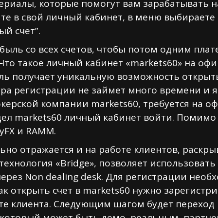
териалы, которые помогут вам зарабатывать н
е в свой личный кабинет, в меню выбираете – 
ый счет”.
ыль со всех счетов, чтобы потом одним пла
 Что такое личный кабинет «markets60» на оф
ь получает уникальную возможность открыть
ра регистрации не займет много времени и я
керской компании markets60, требуется на 
здел markets60 личный кабинет войти. Помимо
yFX и RAMM.
ьно отражается и на работе клиентов, раскр
технология «Bridge», позволяет использовать
ерез Non dealing desk. Для регистрации нео
ак открыть счет в markets60 нужно зарегистр
те клиента. Следующим шагом будет переход
 который может быть демо, реальным, партне