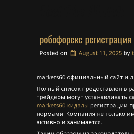
Skip
Feel The Match
to
content
робофорекс регистрация
Posted on
August 11, 2025
 by 
markets60 официальный сайт и л
Полный список предоставлен в р
трейдеры могут устанавливать с
markets60 кидалы
регистрации п
нормами. Компания не только им
активно и занимается.
Таким образом на законодательн