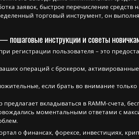
отка заявок, быстрое перечисление средств 
ределенный торговый инструмент, он выполня
d — пошаговые инструкции и советы новичка
 при регистрации пользователя – это предост
 ваших операций с брокером, активированные
ложительные, если брать во внимание только т
 предлагает вкладываться в RAMM-счета, бес
овождались моментальными ответами с мак
облем.
ртал о финансах, форексе, инвестициях, крип