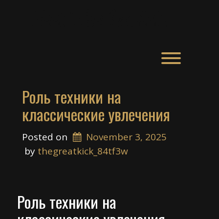
Skip
Feel The Match
to
content
Toggle men
Роль техники на
классические увлечения
Posted on
November 3, 2025
 by 
thegreatkick_84tf3w
Роль техники на