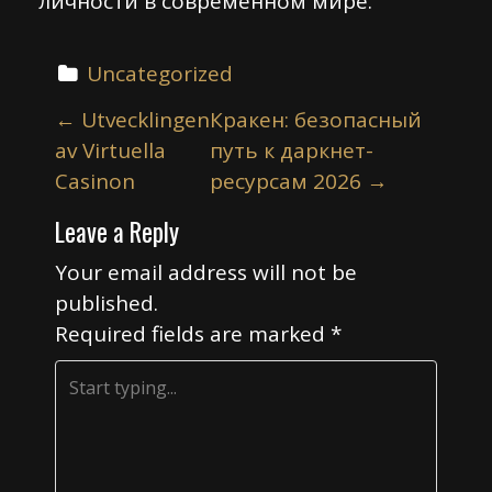
личности в современном мире.
Uncategorized
P
←
Utvecklingen
Кракен: безопасный
o
av Virtuella
путь к даркнет-
s
Casinon
ресурсам 2026
→
t
Leave a Reply
n
a
Your email address will not be
v
published.
i
Required fields are marked
*
g
a
t
i