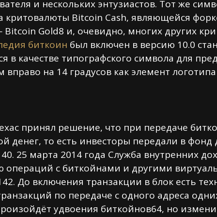
вателя и нескольких энтузиастов. Тот же симв
па критовалюты Bitcoin Cash, являющейся фор
 Bitcoin Gold8 и, очевидно, многих других кр
педия биткоин
был включен в версию 10.0 ст
тся в качестве типографского символа для пр
 вправо на 14 градусов как элемент логоти
Техас принял решение, что при передаче бит
й денег, то есть инвесторы передали в фонд 
40. 25 марта 2014 года Служба внутренних д
ю операций с биткойнами и другими виртуал
42. До включения транзакции в блок есть те
ранзакций по передаче с одного адреса одни
 произойдёт удвоения биткойнов64, но измени