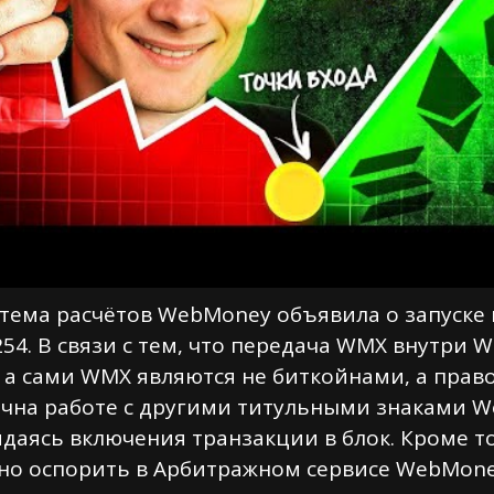
истема расчётов WebMoney объявила о запуске
54. В связи с тем, что передача WMX внутри
, а сами WMX являются не биткойнами, а прав
ична работе с другими титульными знаками 
идаясь включения транзакции в блок. Кроме 
о оспорить в Арбитражном сервисе WebMone