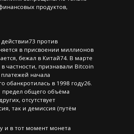
 финансовых продуктов,
м действии73 против
иняется в присвоении миллионов
ется, бежал в Китай74. В марте
в частности, признавали Bitcoin
 платежей начала
го обанкротилась в 1998 году26.
й предел общего объёма
других, отсутствует
я, так и демиссия (путём
у и в тот момент монета