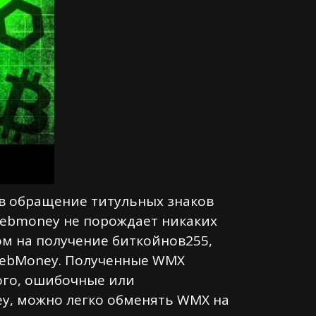
 в обращение титульных знаков
 Webmoney не порождает никаких
ом на получение биткойнов255,
WebMoney. Полученные WMX
того, ошибочные или
y, можно легко обменять WMX на