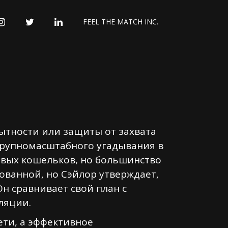
INSTAGRAM
TWITTER
LINKEDIN
FEEL THE MATCH INC.
ытности или защиты от захвата
крупномасштабного угадывания в
овых кошельков, но большинство
ованной, но Сэйлор утверждает,
Он сравнивает свой план с
ляции.
ети, а эффективное