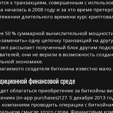
тся к транзакциям, совершенным с использо
на началась в 2008 году и за это время прете
отяжении длительного времени курс криптова
ее 50 % суммарной вычислительной мощности 
«заменить» одну цепочку транзакций на другу
узел рассылает полученный блок другим подк
вателей, они не верили в возможность созда
льной экономике.
агаемого создателя биткоина известно мало.
адиционной финансовой среде
удет облагаться приобретение за биткойны ви
ениях (in-app purchases)127. 5 декабря 2013 
компаниям проводить операции с биткойнами
реальном смысле этого слова. Финансовым к