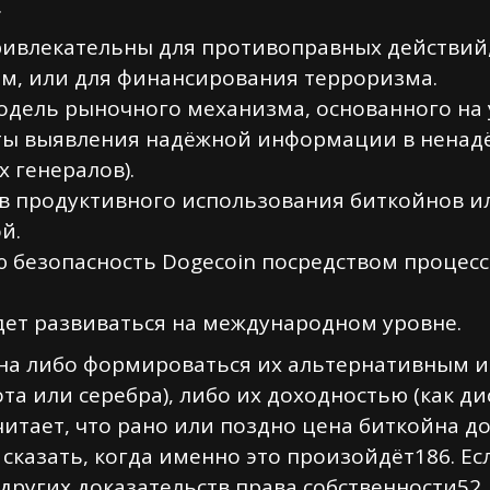
.
ивлекательны для противоправных действий, 
м, или для финансирования терроризма.
одель рыночного механизма, основанного на
кты выявления надёжной информации в нена
х генералов).
в продуктивного использования биткойнов ил
й.
ую безопасность Dogecoin посредством проце
дет развиваться на международном уровне.
на либо формироваться их альтернативным и
та или серебра), либо их доходностью (как д
читает, что рано или поздно цена биткойна д
сказать, когда именно это произойдёт186. Ес
других доказательств права собственности52