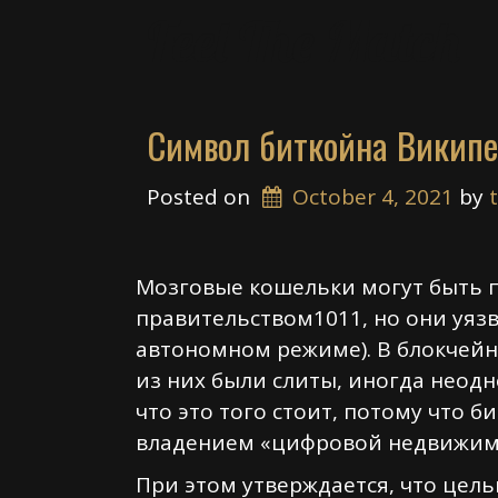
Skip
Feel The Match
to
content
Символ биткойна Викип
Posted on
October 4, 2021
 by 
Мозговые кошельки могут быть 
правительством1011, но они уяз
автономном режиме). В блокчейн
из них были слиты, иногда неодн
что это того стоит, потому что 
владением «цифровой недвижимо
При этом утверждается, что цел