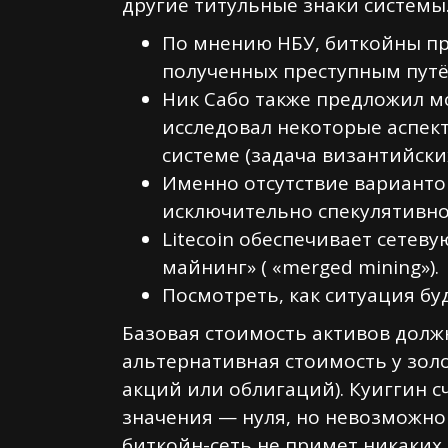
другие титульные знаки системы
По мнению НБУ, биткойны пр
полученных преступным путё
Ник Сабо также предложил м
исследовал некоторые аспе
системе (задача византийски
Именно отсутствие варианто
исключительно спекулятивно
Litecoin обеспечивает сетев
майнинг» ( «merged mining»).
Посмотреть, как ситуация бу
Базовая стоимость активов долж
альтернативная стоимость у золо
акций или облигаций). Куиггин с
значения — нуля, но невозможно 
биткойн-сеть не примет никаких 