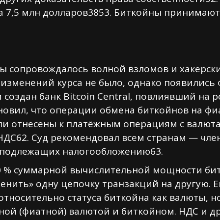
 7,5 млн долларов3853. Биткойны принимаютс
ы сопровождалось волной взломов и хакерски
 изменений курса не было, однако появились
создан банк Bitcoin Central, повлиявший на р
ановил, что операции обмена биткойнов на ф
ли отнесены к платёжным операциям с валют
НДС62. Суд рекомендовал всем странам — чле
, подлежащих налогообложению63.
0 % суммарной вычислительной мощности битк
енить» одну цепочку транзакций на другую. 
тносительно статуса биткойна как валюты, н
ой (фиатной) валютой и биткойном. НДС и др