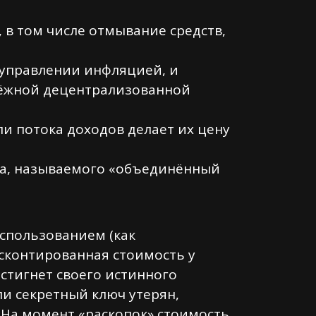
в том числе отмывание средств,
 управлении инфляцией, и
дёжной децентрализованной
и потока доходов делает их цену
сса, называемого «объединённый
спользованием (как
исконтированная стоимость у
остигнет своего истинного
ли секретный ключ утерян,
. На момент «раскопок» стоимость