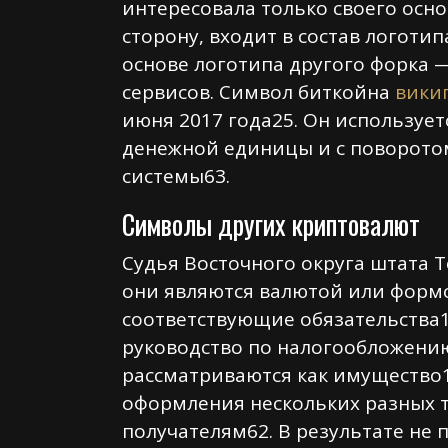
интересовала только своего осно
сторону, входит в состав логоти
основе логотипа другого форка —
сервисов. Символ биткойна
вики
июня 2017 года25. Он используе
денежной единицы и с поворотом
системы63.
Символы других криптовалют
Судья Восточного округа штата 
они являются валютой или формо
соответствующие обязательства1
руководство по налогообложени
рассматриваются как имущество1
оформления нескольких разных т
получателям62. В результате не