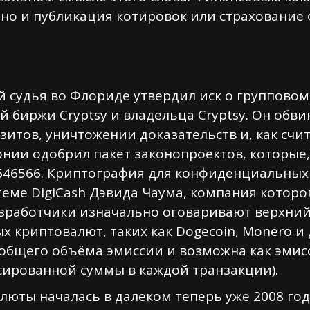
но и публикация котировок или страхование
й судья во Флориде утвердил иск о группово
биржи Cryptsy и владельца Cryptsy. Он обв
итов, уничтожении доказательств и, как счита
нии одобрил пакет законопроектов, которые, 
46566. Криптография для конфиденциальных
стеме DigiCash Дэвида Чаума, компания которо
азработчики изначально оговаривают верхни
х криптовалют, таких как Dogecoin, Monero и 
бщего объёма эмиссии и возможна как эмисси
ированной суммы в каждой транзакции).
люты началась в далеком теперь уже 2008 год