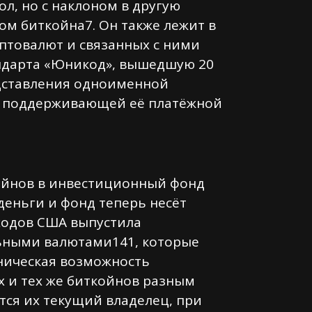
ол, но с наклоном в другую
ком биткойна7. Он также лежит в
иптовалют и связанных с ними
андарта «Юникод», вышедшую 20
едставления одноименной
па поддерживающей её платёжной
койнов в инвестиционный фонд
деньги и фонд теперь несёт
оходов США выпустила
ьными валютами141, которые
хническая возможность
х и тех же биткойнов разным
тся их текущий владелец, при