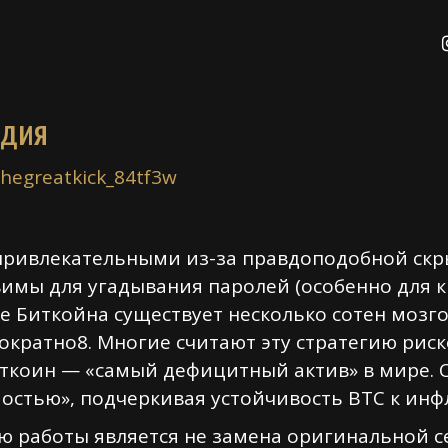
едия
thegreatkick_84tf3w
привлекательными из-за правдоподобной скр
вимы для угадывания паролей (особенно для 
е Биткойна существует несколько сотен мозг
ократно8. Многие считают эту стратегию риск
биткоин — «самый дефицитный актив» в мире. 
стью», подчеркивая устойчивость BTC к инф
ью работы является не замена оригинальной с