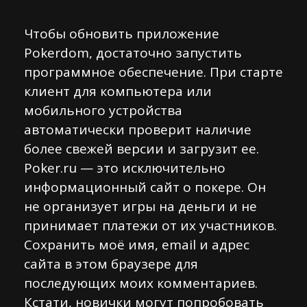
Чтобы обновить приложение
Pokerdom, достаточно запустить
программное обеспечение. При старте
клиент для компьютера или
мобильного устройства
автоматически проверит наличие
более свежей версии и загрузит ее.
Poker.ru — это исключительно
информационный сайт о покере. Он
не организует игры на деньги и не
принимает платежи от их участников.
Сохранить моё имя, email и адрес
сайта в этом браузере для
последующих моих комментариев.
Кстати, новички могут попробовать