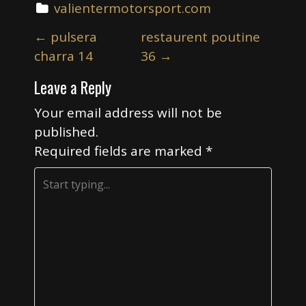
valientermotorsport.com
P
←
pulsera
restaurent poutine
o
charra 14
36
→
s
Leave a Reply
t
n
Your email address will not be
a
published.
v
Required fields are marked
*
i
g
a
t
i
o
n