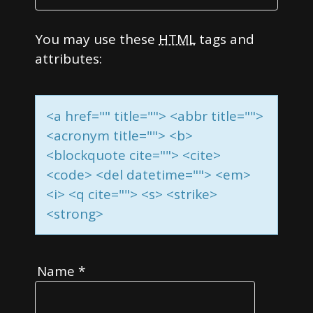
You may use these
HTML
tags and
attributes:
<a href="" title=""> <abbr title="">
<acronym title=""> <b>
<blockquote cite=""> <cite>
<code> <del datetime=""> <em>
<i> <q cite=""> <s> <strike>
<strong>
Name
*