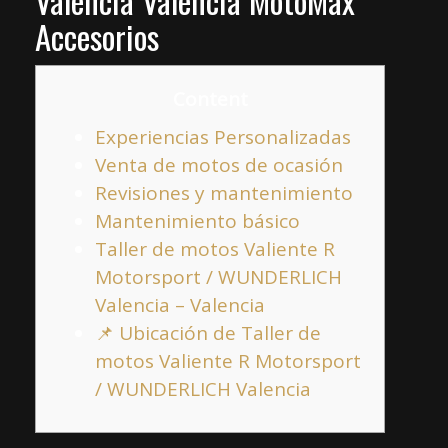
Valencia Valencia MotoMax
Accesorios
Content
Experiencias Personalizadas
Venta de motos de ocasión​
Revisiones y mantenimiento
Mantenimiento básico
Taller de motos Valiente R
Motorsport / WUNDERLICH
Valencia – Valencia
📌 Ubicación de Taller de
motos Valiente R Motorsport
/ WUNDERLICH Valencia