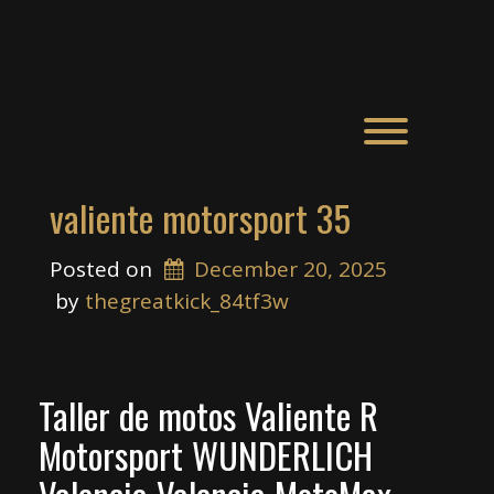
Skip
Feel The Match
to
content
Toggle men
valiente motorsport 35
Posted on
December 20, 2025
 by 
thegreatkick_84tf3w
Taller de motos Valiente R
Motorsport WUNDERLICH